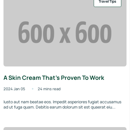
Travel Tips
A Skin Cream That’s Proven To Work
2024 Jan 05
24 mins read
Iusto aut nam beatae eos. Impedit asperiores fugiat accusamus
ad ut fuga quam. Debitis earum dolorum sit est quaerat eiu...